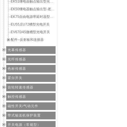
EK51继电器触点输出型光电开关
EK50继电器触点输出型-老款经济型
EK75自由电源带延时器型光电开关
EU55,EU72槽型光电开关
EV670/45微槽型光电开关
配件--反射板和连接器
光幕传感器
光纤传感器
色标传感器
霍尔开关
齿轮转速传感器
触控传感器
磁性开关/气动元件
带式输送机保护装置
开关电源（常规型）