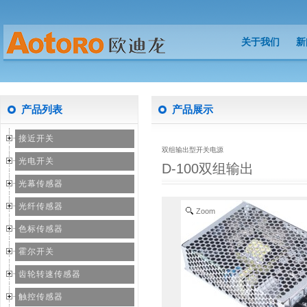
关于我们
新
关于我们
新
产品列表
产品展示
接近开关
双组输出型开关电源
光电开关
D-100双组输出
光幕传感器
光纤传感器
Zoom
色标传感器
霍尔开关
齿轮转速传感器
触控传感器